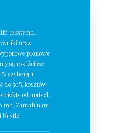
ki tekstylne,
iewniki oraz
 wyporowe pionowe
my są 10x lżejsze
0% szybciej i
ć do 50% kosztów
projekty od małych
00 mb. Zaufali nam
i Nestlé