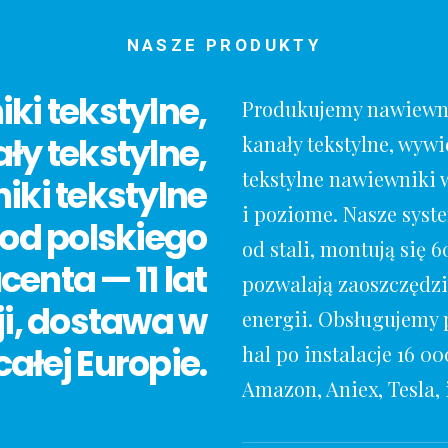
NASZE PRODUKTY
ki tekstylne,
Produkujemy nawiewni
ły tekstylne,
kanały tekstylne, wyw
tekstylne nawiewniki
ki tekstylne
i poziome. Nasze syste
od polskiego
od stali, montują się 6
enta — 11 lat
pozwalają zaoszczędzi
i, dostawa w
energii. Obsługujemy 
całej Europie.
hal po instalacje 16 0
Amazon, Aniex, Tesla, 