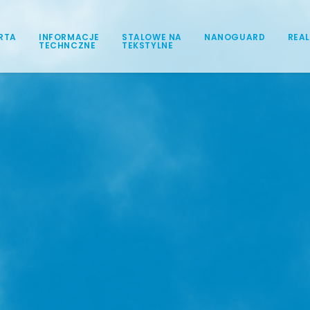
RTA
INFORMACJE
STALOWE NA
NANOGUARD
REAL
TECHNCZNE
TEKSTYLNE