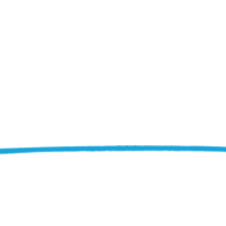
y na stronie 
polskiego producenta
kanałów i nawiewników tekstylnych.
Zadzwoń: +48 601 900 050